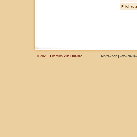
Prix haut
© 2026 . Location Villa Oualidia
Marrakech
|
www.raklink