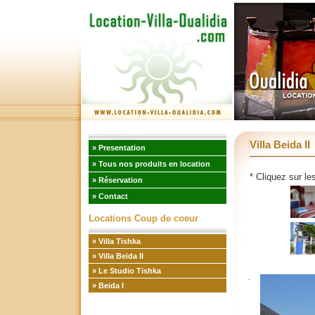
Villa Beida II
» Presentation
» Tous nos produits en location
* Cliquez sur le
» Réservation
» Contact
Locations Coup de coeur
» Villa Tishka
» Villa Beida II
» Le Studio Tishka
» Beida I