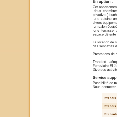
En option :
Cet appartement
-deux chambres
privative (douc
-une cuisine am
divers équipeme
-un salon équip
-une terrasse 
espace détente e
La location de 
des serviettes de
Prestations de s
Transfert : aér
Ferroviaire El 
Diverses activi
Service supp
Possibilité de t
Nous contacter
Prix hors 
Prix hors
Prix haute