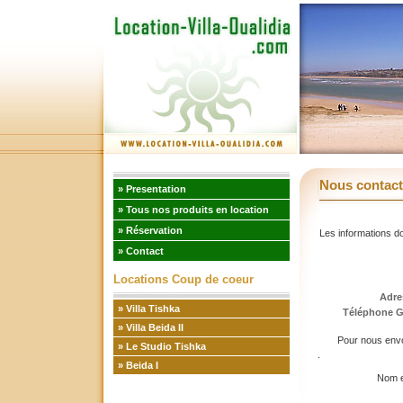
Nous contact
» Presentation
» Tous nos produits en location
» Réservation
Les informations d
» Contact
Locations Coup de coeur
Adre
» Villa Tishka
Téléphone G
» Villa Beida II
Pour nous envoy
» Le Studio Tishka
» Beida I
Nom 