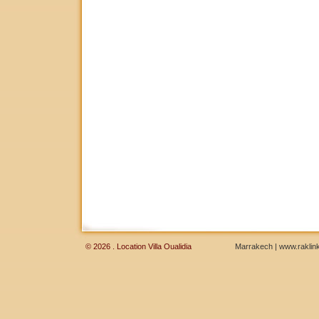
© 2026 . Location Villa Oualidia
Marrakech
|
www.raklink